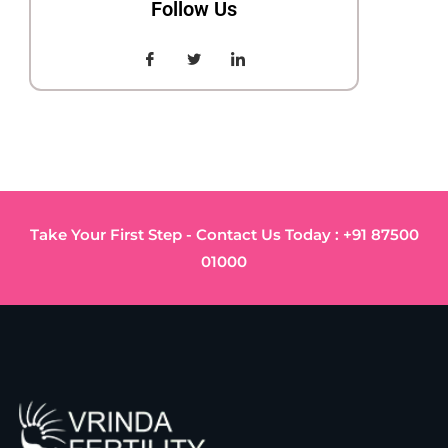
Follow Us
Take Your First Step - Contact Us Today : +91 87500
01000